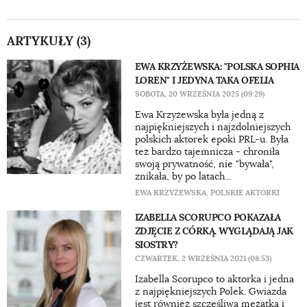
ARTYKUŁY (3)
EWA KRZYŻEWSKA: "POLSKA SOPHIA
LOREN" I JEDYNA TAKA OFELIA
SOBOTA, 20 WRZEŚNIA 2025 (09:29)
Ewa Krzyżewska była jedną z
najpiękniejszych i najzdolniejszych
polskich aktorek epoki PRL-u. Była
też bardzo tajemnicza - chroniła
swoją prywatność, nie "bywała",
znikała, by po latach...
EWA KRZYŻEWSKA
,
POLSKIE AKTORKI
IZABELLA SCORUPCO POKAZAŁA
ZDJĘCIE Z CÓRKĄ. WYGLĄDAJĄ JAK
SIOSTRY?
CZWARTEK, 2 WRZEŚNIA 2021 (08:53)
Izabella Scorupco to aktorka i jedna
z najpiękniejszych Polek. Gwiazda
jest również szczęśliwą mężatką i