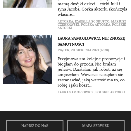
mamą dwójki dzieci - córki Julii i
syna Jacoba. Córka aktorki skończyła
właśnie...
AKTORKA
,
IZABELLA SCORUPCO
,
MARIUSZ
CZERKAWSKI
,
POLSKA AKTORKA
,
POLSKIE
AKTORKI
LAURA SAMOJŁOWICZ: NIE ZNOSZĘ
SAMOTNOŚCI
PIĄTEK, 20 SIERPNIA 2021 (12:38)
Przyjmowałam kolejne propozycje i
biegłam do przodu. Nie brałam
jeńców. Działałam jak robot, aż się
zmęczyłam. Wówczas zaczęłam się
zastanawiać, jaką wartość ma to, co
robię i jaki koszt...
LAURA SAMOJŁOWICZ
,
POLSKIE AKTORKI
NAPISZ DO NAS
MAPA SERWISU