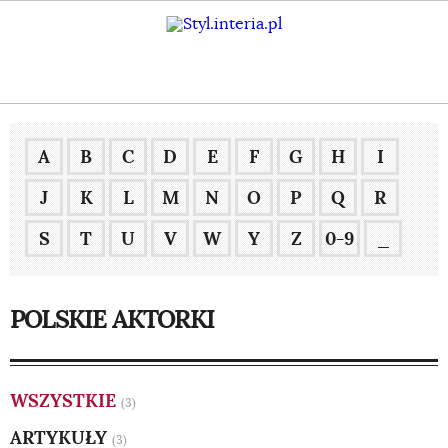
A
B
C
D
E
F
G
H
I
J
K
L
M
N
O
P
Q
R
S
T
U
V
W
Y
Z
0-9
_
POLSKIE AKTORKI
WSZYSTKIE
(3)
ARTYKUŁY
(3)