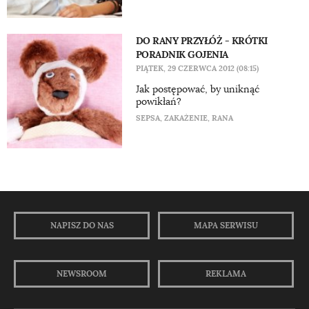
DO RANY PRZYŁÓŻ - KRÓTKI
PORADNIK GOJENIA
PIĄTEK, 29 CZERWCA 2012 (08:15)
Jak postępować, by uniknąć
powikłań?
SEPSA
,
ZAKAŻENIE
,
RANA
NAPISZ DO NAS
MAPA SERWISU
NEWSROOM
REKLAMA