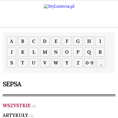
A
B
C
D
E
F
G
H
I
J
K
L
M
N
O
P
Q
R
S
T
U
V
W
Y
Z
0-9
_
SEPSA
WSZYSTKIE
(3)
ARTYKUŁY
(3)