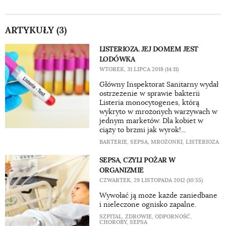
ARTYKUŁY (3)
LISTERIOZA. JEJ DOMEM JEST
LODÓWKA
WTOREK, 31 LIPCA 2018 (14:11)
​Główny Inspektorat Sanitarny wydał
ostrzeżenie w sprawie bakterii
Listeria monocytogenes, którą
wykryto w mrożonych warzywach w
jednym marketów. Dla kobiet w
ciąży to brzmi jak wyrok!...
BAKTERIE
,
SEPSA
,
MROŻONKI
,
LISTERIOZA
SEPSA, CZYLI POŻAR W
ORGANIZMIE
CZWARTEK, 29 LISTOPADA 2012 (10:55)
Wywołać ją może każde zaniedbane
i nieleczone ognisko zapalne.
SZPITAL
,
ZDROWIE
,
ODPORNOŚĆ
,
CHOROBY
,
SEPSA