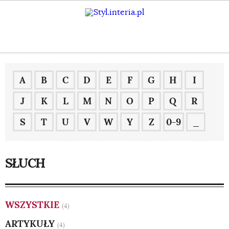
A
B
C
D
E
F
G
H
I
J
K
L
M
N
O
P
Q
R
S
T
U
V
W
Y
Z
0-9
_
SŁUCH
WSZYSTKIE
(4)
ARTYKUŁY
(4)