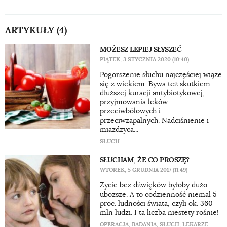
ARTYKUŁY (4)
MOŻESZ LEPIEJ SŁYSZEĆ
PIĄTEK, 3 STYCZNIA 2020 (10:40)
Pogorszenie słuchu najczęściej wiąże
się z wiekiem. Bywa też skutkiem
dłuższej kuracji antybiotykowej,
przyjmowania leków
przeciwbólowych i
przeciwzapalnych. Nadciśnienie i
miażdżyca...
SŁUCH
SŁUCHAM, ŻE CO PROSZĘ?
WTOREK, 5 GRUDNIA 2017 (11:49)
Życie bez dźwięków byłoby dużo
uboższe. A to codzienność niemal 5
proc. ludności świata, czyli ok. 360
mln ludzi. I ta liczba niestety rośnie!
OPERACJA
,
BADANIA
,
SŁUCH
,
LEKARZE