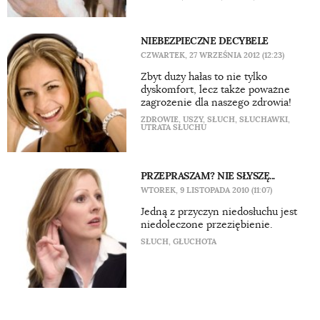
NIEBEZPIECZNE DECYBELE
CZWARTEK, 27 WRZEŚNIA 2012 (12:23)
Zbyt duży hałas to nie tylko
dyskomfort, lecz także poważne
zagrożenie dla naszego zdrowia!
ZDROWIE
,
USZY
,
SŁUCH
,
SŁUCHAWKI
,
UTRATA SŁUCHU
PRZEPRASZAM? NIE SŁYSZĘ...
WTOREK, 9 LISTOPADA 2010 (11:07)
Jedną z przyczyn niedosłuchu jest
niedoleczone przeziębienie.
SŁUCH
,
GŁUCHOTA