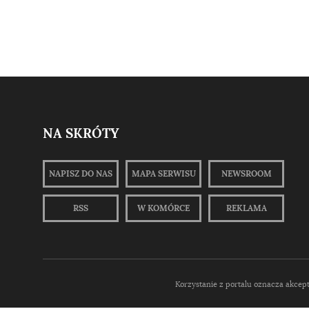
NA SKRÓTY
NAPISZ DO NAS
MAPA SERWISU
NEWSROOM
RSS
W KOMÓRCE
REKLAMA
Korzystanie z portalu oznacza akcep