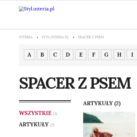
INTERIA
STYL.INTERIA.PL
SPACER Z PSEM
A
B
C
D
E
F
G
H
I
SPACER Z PSEM
ARTYKUŁY (2)
WSZYSTKIE
(2)
ARTYKUŁY
(2)