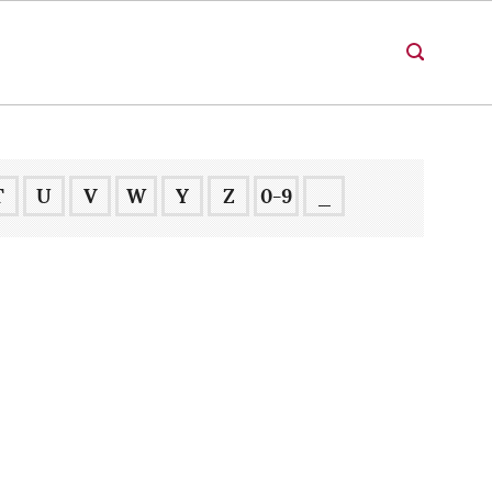
T
U
V
W
Y
Z
0-9
_