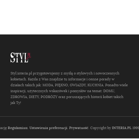
Styl.interia.pl przygotowujemy z myślą o stylowych i nowoczesnych
kobietach. Każda z Was znajdzie tu informacje i cenne porady w
działach takich jak: MODA, PIĘKNO, GWIAZDY, KUCHNIA. Ponadto wiele
inspiracji, użytecznych wskazówek i pomysłów na temat: DOMU,
ZDROWIA, DIETY, PODRÓŻY oraz poruszających historii kobiet takich
jak Ty!
tację
Regulaminu
.
Ustawienia preferencji.
Prywatność
. Copyright by
INTERIA.PL
1999