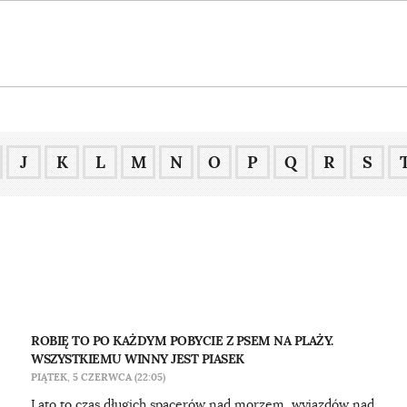
J
K
L
M
N
O
P
Q
R
S
ROBIĘ TO PO KAŻDYM POBYCIE Z PSEM NA PLAŻY.
WSZYSTKIEMU WINNY JEST PIASEK
PIĄTEK, 5 CZERWCA (22:05)
Lato to czas długich spacerów nad morzem, wyjazdów nad