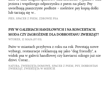
jeziora i wspólnego odpoczynku z psem na plaży. Psy
uwielbiają piaszczyste podłoże - niektóre psy kopią dołki
lub tarzają się w...
PIES
,
SPACER Z PSEM
,
ZDROWIE PSA
PSY W GALERIACH HANDLOWYCH I NA KONCERTACH.
MODA CZY ZAGROŻENIE DLA DOBROSTANU ZWIERZĄT?
WTOREK, 12 MAJA (07:03)
Psów w miastach przybywa z roku na rok. Powstają nowe
wybiegi, restauracje reklamują się jako "dog friendly", a
widok psa w galerii handlowej czy kawiarni nikogo już nie
dziwi. Coraz...
NATURA
,
ZWIERZĘTA DOMOWE
,
SPACER Z PSEM
,
PSY
,
DOBROSTAN
ZWIERZĄT
,
ZWIERZĘTA W MIEŚCIE