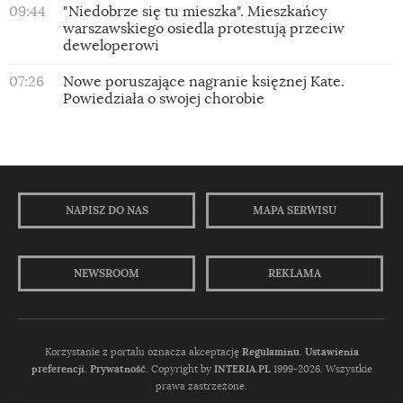
09:44
"Niedobrze się tu mieszka". Mieszkańcy
warszawskiego osiedla protestują przeciw
deweloperowi
07:26
Nowe poruszające nagranie księżnej Kate.
Powiedziała o swojej chorobie
NAPISZ DO NAS
MAPA SERWISU
NEWSROOM
REKLAMA
Korzystanie z portalu oznacza akceptację
Regulaminu
.
Ustawienia
preferencji.
Prywatność
. Copyright by
INTERIA.PL
1999-2026. Wszystkie
prawa zastrzeżone.