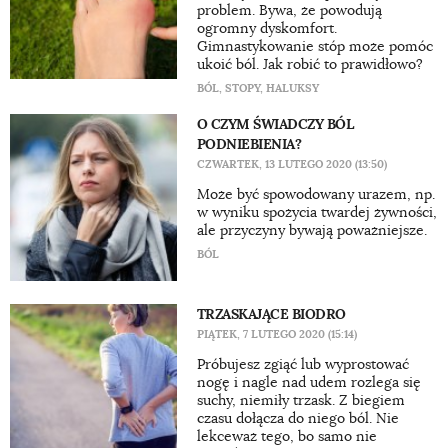
problem. Bywa, że powodują
ogromny dyskomfort.
Gimnastykowanie stóp może pomóc
ukoić ból. Jak robić to prawidłowo?
BÓL
,
STOPY
,
HALUKSY
O CZYM ŚWIADCZY BÓL
PODNIEBIENIA?
CZWARTEK, 13 LUTEGO 2020 (13:50)
Może być spowodowany urazem, np.
w wyniku spożycia twardej żywności,
ale przyczyny bywają poważniejsze.
BÓL
TRZASKAJĄCE BIODRO
PIĄTEK, 7 LUTEGO 2020 (15:14)
Próbujesz zgiąć lub wyprostować
nogę i nagle nad udem rozlega się
suchy, niemiły trzask. Z biegiem
czasu dołącza do niego ból. Nie
lekceważ tego, bo samo nie