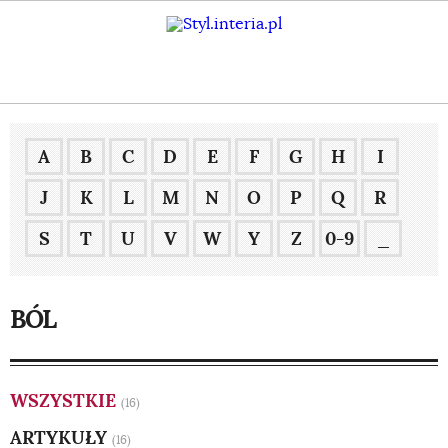
A
B
C
D
E
F
G
H
I
J
K
L
M
N
O
P
Q
R
S
T
U
V
W
Y
Z
0-9
_
BÓL
WSZYSTKIE
(16)
ARTYKUŁY
(16)