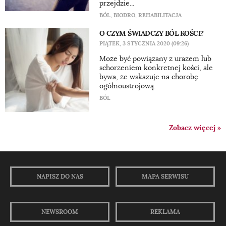
przejdzie...
BÓL
,
BIODRO
,
REHABILITACJA
O CZYM ŚWIADCZY BÓL KOŚCI?
PIĄTEK, 3 STYCZNIA 2020 (09:26)
Może być powiązany z urazem lub
schorzeniem konkretnej kości, ale
bywa, że wskazuje na chorobę
ogólnoustrojową.
BÓL
Zobacz więcej »
NAPISZ DO NAS
MAPA SERWISU
NEWSROOM
REKLAMA