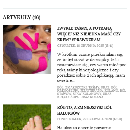
ARTYKUŁY (16)
ZWYKŁE TAŚMY, A POTRAFIĄ
WIĘCEJ NIŻ NIEJEDNA MAŚĆ CZY
KREM? SPRAWDZIŁAM
CZWARTEK, 18 GRUDNIA 2025 (15:41)
W krótkim czasie przekonałam się,
że to był strzał w dziesiątkę. Jeśli
zastanawiasz się, czy warto mieć pod
ręką taśmy kinezjologiczne i czy
poradzisz sobie z ich aplikacją, mam
świetne...
BÓL
,
ZMARSZCZKI
,
TAŚMY
,
URAZ
,
BÓL
KRĘGOSŁUPA
,
FIZJOTERAPIA
,
KOLANO
,
BÓL
STAWÓW
,
STAW KOLANOWY
,
URAZ
KRĘGOSŁUPA
,
URAZ KOLANA
RÓB TO, A ZMNIEJSZYSZ BÓL
HALUKSÓW
PONIEDZIAŁEK, 22 CZERWCA 2020 (12:58)
Haluksy to obecnie poważny