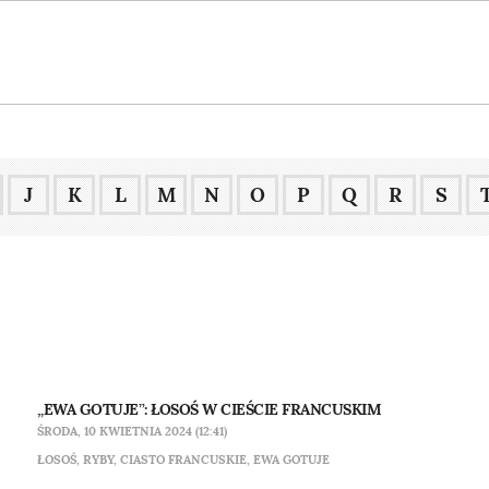
J
K
L
M
N
O
P
Q
R
S
„EWA GOTUJE”: ŁOSOŚ W CIEŚCIE FRANCUSKIM
ŚRODA, 10 KWIETNIA 2024 (12:41)
ŁOSOŚ
,
RYBY
,
CIASTO FRANCUSKIE
,
EWA GOTUJE