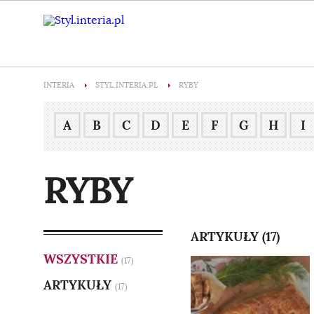
INTERIA
STYL.INTERIA.PL
RYBY
A
B
C
D
E
F
G
H
I
RYBY
ARTYKUŁY (17)
WSZYSTKIE
(17)
ARTYKUŁY
(17)