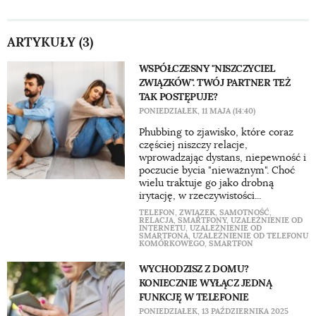
ARTYKUŁY (3)
WSPÓŁCZESNY "NISZCZYCIEL
ZWIĄZKÓW". TWÓJ PARTNER TEŻ
TAK POSTĘPUJE?
PONIEDZIAŁEK, 11 MAJA (14:40)
Phubbing to zjawisko, które coraz
częściej niszczy relacje,
wprowadzając dystans, niepewność i
poczucie bycia "nieważnym". Choć
wielu traktuje go jako drobną
irytację, w rzeczywistości...
TELEFON
,
ZWIĄZEK
,
SAMOTNOŚĆ
,
RELACJA
,
SMARTFONY
,
UZALEŻNIENIE OD
INTERNETU
,
UZALEŻNIENIE OD
SMARTFONA
,
UZALEŻNIENIE OD TELEFONU
KOMÓRKOWEGO
,
SMARTFON
WYCHODZISZ Z DOMU?
KONIECZNIE WYŁĄCZ JEDNĄ
FUNKCJĘ W TELEFONIE
PONIEDZIAŁEK, 13 PAŹDZIERNIKA 2025