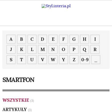
A
B
C
D
E
F
G
H
I
J
K
L
M
N
O
P
Q
R
S
T
U
V
W
Y
Z
0-9
_
SMARTFON
WSZYSTKIE
(3)
ARTYKUŁY
(3)