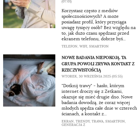
(07:01)
Korzystasz często z mediów
społecznościowych? A może
posiadasz profil, który przyciąga
uwagę tysięcy osób? Bez względu na
to, jak dużo czasu spędzasz przed
ekranem telefonu, dobrze byś...
TELEFON
,
WIFI
,
SMARTFON
NOWE BADANIA NIEPOKOJĄ. TA
GRUPA POWOLI ZRYWA KONTAKT Z
RZECZYWISTOŚCIĄ
WTOREK, 30 WRZEŚNIA 2025 (05:55)
"Dotknij trawy" - hasło, którym
internet droczy się z Zetkami,
okazuje się mieć drugie dno. Nowe
badania dowodzą, że coraz więcej
młodych spędza całe dnie w czterech
ścianach, a kontakt z...
EKRAN
,
TRENDY
,
TRAWA
,
SMARTFON
,
GENERACJA Z