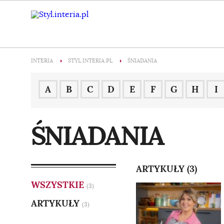
INTERIA
STYL.INTERIA.PL
ŚNIADANIA
A
B
C
D
E
F
G
H
I
ŚNIADANIA
ARTYKUŁY (3)
WSZYSTKIE
(3)
ARTYKUŁY
(3)