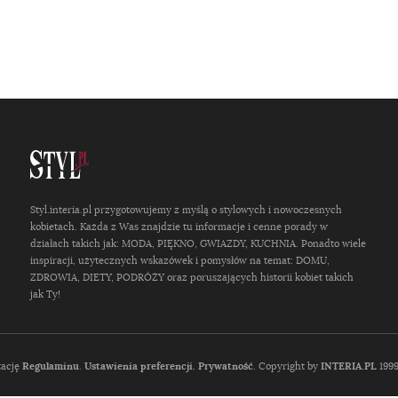
Styl.interia.pl przygotowujemy z myślą o stylowych i nowoczesnych
kobietach. Każda z Was znajdzie tu informacje i cenne porady w
działach takich jak: MODA, PIĘKNO, GWIAZDY, KUCHNIA. Ponadto wiele
inspiracji, użytecznych wskazówek i pomysłów na temat: DOMU,
ZDROWIA, DIETY, PODRÓŻY oraz poruszających historii kobiet takich
jak Ty!
tację
Regulaminu
.
Ustawienia preferencji.
Prywatność
. Copyright by
INTERIA.PL
1999