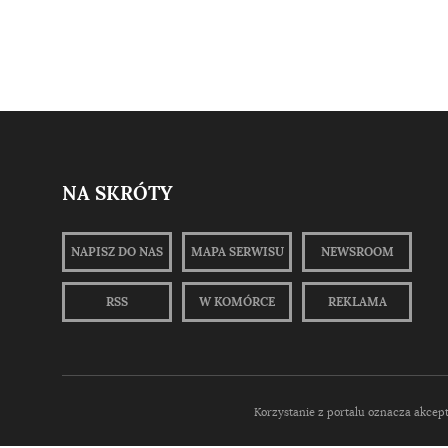
NA SKRÓTY
NAPISZ DO NAS
MAPA SERWISU
NEWSROOM
RSS
W KOMÓRCE
REKLAMA
Korzystanie z portalu oznacza akcep