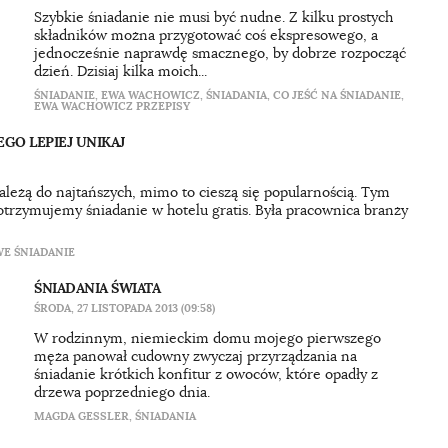
Szybkie śniadanie nie musi być nudne. Z kilku prostych
składników można przygotować coś ekspresowego, a
jednocześnie naprawdę smacznego, by dobrze rozpocząć
dzień. Dzisiaj kilka moich...
ŚNIADANIE
,
EWA WACHOWICZ
,
ŚNIADANIA
,
CO JEŚĆ NA ŚNIADANIE
,
EWA WACHOWICZ PRZEPISY
EGO LEPIEJ UNIKAJ
ależą do najtańszych, mimo to cieszą się popularnością. Tym
 otrzymujemy śniadanie w hotelu gratis. Była pracownica branży
E ŚNIADANIE
ŚNIADANIA ŚWIATA
ŚRODA, 27 LISTOPADA 2013 (09:58)
W rodzinnym, niemieckim domu mojego pierwszego
męża panował cudowny zwyczaj przyrządzania na
śniadanie krótkich konfitur z owoców, które opadły z
drzewa poprzedniego dnia.
MAGDA GESSLER
,
ŚNIADANIA