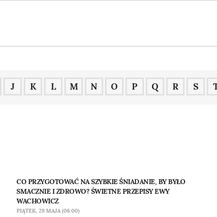
J
K
L
M
N
O
P
Q
R
S
CO PRZYGOTOWAĆ NA SZYBKIE ŚNIADANIE, BY BYŁO
SMACZNIE I ZDROWO? ŚWIETNE PRZEPISY EWY
WACHOWICZ
PIĄTEK, 29 MAJA (06:00)