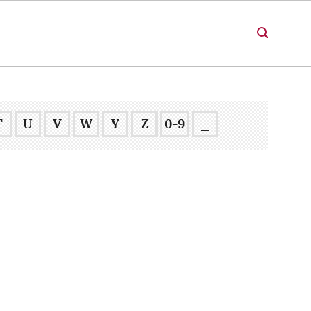
T
U
V
W
Y
Z
0-9
_