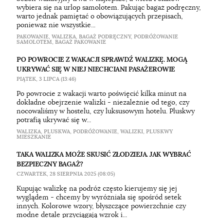
wybiera się na urlop samolotem. Pakując bagaż podręczny,
warto jednak pamiętać o obowiązujących przepisach,
ponieważ nie wszystkie...
PAKOWANIE
,
WALIZKA
,
BAGAŻ PODRĘCZNY
,
PODRÓŻOWANIE
SAMOLOTEM
,
BAGAŻ PAKOWANIE
PO POWROCIE Z WAKACJI SPRAWDŹ WALIZKĘ. MOGĄ
UKRYWAĆ SIĘ W NIEJ NIECHCIANI PASAŻEROWIE
PIĄTEK, 3 LIPCA (13:46)
Po powrocie z wakacji warto poświęcić kilka minut na
dokładne obejrzenie walizki - niezależnie od tego, czy
nocowaliśmy w hostelu, czy luksusowym hotelu. Pluskwy
potrafią ukrywać się w...
WALIZKA
,
PLUSKWA
,
PODRÓŻOWANIE
,
WALIZKI
,
PLUSKWY
MIESZKANIE
TAKA WALIZKA MOŻE SKUSIĆ ZŁODZIEJA. JAK WYBRAĆ
BEZPIECZNY BAGAŻ?
CZWARTEK, 28 SIERPNIA 2025 (08:05)
Kupując walizkę na podróż często kierujemy się jej
wyglądem - chcemy by wyróżniała się spośród setek
innych. Kolorowe wzory, błyszczące powierzchnie czy
modne detale przyciągają wzrok i...