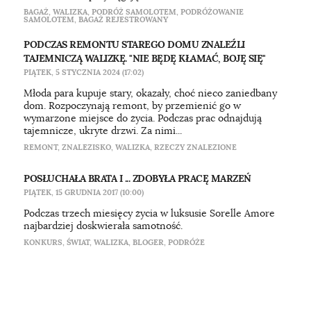
BAGAŻ
,
WALIZKA
,
PODRÓŻ SAMOLOTEM
,
PODRÓŻOWANIE
SAMOLOTEM
,
BAGAŻ REJESTROWANY
PODCZAS REMONTU STAREGO DOMU ZNALEŹLI
TAJEMNICZĄ WALIZKĘ. "NIE BĘDĘ KŁAMAĆ, BOJĘ SIĘ"
PIĄTEK, 5 STYCZNIA 2024 (17:02)
Młoda para kupuje stary, okazały, choć nieco zaniedbany
dom. Rozpoczynają remont, by przemienić go w
wymarzone miejsce do życia. Podczas prac odnajdują
tajemnicze, ukryte drzwi. Za nimi...
REMONT
,
ZNALEZISKO
,
WALIZKA
,
RZECZY ZNALEZIONE
POSŁUCHAŁA BRATA I ... ZDOBYŁA PRACĘ MARZEŃ
PIĄTEK, 15 GRUDNIA 2017 (10:00)
Podczas trzech miesięcy życia w luksusie Sorelle Amore
najbardziej doskwierała samotność.
KONKURS
,
ŚWIAT
,
WALIZKA
,
BLOGER
,
PODRÓŻE