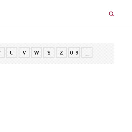
T
U
V
W
Y
Z
0-9
_