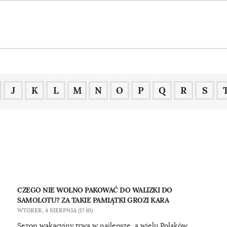
J
K
L
M
N
O
P
Q
R
S
CZEGO NIE WOLNO PAKOWAĆ DO WALIZKI DO
SAMOLOTU? ZA TAKIE PAMIĄTKI GROZI KARA
WTOREK, 4 SIERPNIA (17:10)
Sezon wakacyjny trwa w najlepsze, a wielu Polaków