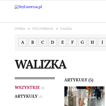
INTERIA
STYL.INTERIA.PL
WALIZKA
A
B
C
D
E
F
G
H
I
WALIZKA
ARTYKUŁY (5)
WSZYSTKIE
(5)
ARTYKUŁY
(5)