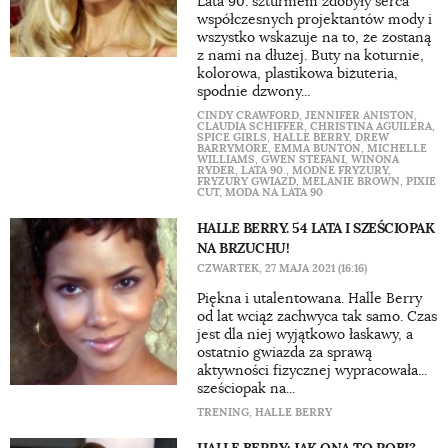
Lata 90. szturmem zdobyły serca
współczesnych projektantów mody i
wszystko wskazuje na to, że zostaną
z nami na dłużej. Buty na koturnie,
kolorowa, plastikowa biżuteria,
spodnie dzwony...
CINDY CRAWFORD
,
JENNIFER ANISTON
,
CLAUDIA SCHIFFER
,
CHRISTINA AGUILERA
,
SPICE GIRLS
,
HALLE BERRY
,
DREW
BARRYMORE
,
EMMA BUNTON
,
MICHELLE
WILLIAMS
,
GWEN STEFANI
,
WINONA
RYDER
,
LATA 90.
,
MODNE FRYZURY
,
FRYZURY GWIAZD
,
MELANIE BROWN
,
PIXIE
CUT
,
MODA NA LATA 90
HALLE BERRY. 54 LATA I SZEŚCIOPAK
NA BRZUCHU!
CZWARTEK, 27 MAJA 2021 (16:16)
Piękna i utalentowana. Halle Berry
od lat wciąż zachwyca tak samo. Czas
jest dla niej wyjątkowo łaskawy, a
ostatnio gwiazda za sprawą
aktywności fizycznej wypracowała...
sześciopak na...
TRENING
,
HALLE BERRY