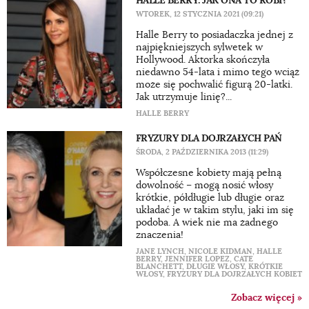
HALLE BERRY: JAK ONA TO ROBI?
WTOREK, 12 STYCZNIA 2021 (09:21)
Halle Berry to posiadaczka jednej z
najpiękniejszych sylwetek w
Hollywood. Aktorka skończyła
niedawno 54-lata i mimo tego wciąż
może się pochwalić figurą 20-latki.
Jak utrzymuje linię?...
HALLE BERRY
FRYZURY DLA DOJRZAŁYCH PAŃ
ŚRODA, 2 PAŹDZIERNIKA 2013 (11:29)
Współczesne kobiety mają pełną
dowolność – mogą nosić włosy
krótkie, półdługie lub długie oraz
układać je w takim stylu, jaki im się
podoba. A wiek nie ma żadnego
znaczenia!
JANE LYNCH
,
NICOLE KIDMAN
,
HALLE
BERRY
,
JENNIFER LOPEZ
,
CATE
BLANCHETT
,
DŁUGIE WŁOSY
,
KRÓTKIE
WŁOSY
,
FRYZURY DLA DOJRZAŁYCH KOBIET
Zobacz więcej »