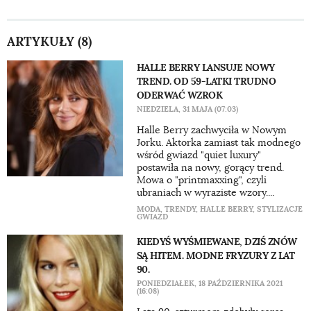
ARTYKUŁY (8)
HALLE BERRY LANSUJE NOWY
TREND. OD 59-LATKI TRUDNO
ODERWAĆ WZROK
NIEDZIELA, 31 MAJA (07:03)
Halle Berry zachwyciła w Nowym
Jorku. Aktorka zamiast tak modnego
wśród gwiazd "quiet luxury"
postawiła na nowy, gorący trend.
Mowa o "printmaxxing", czyli
ubraniach w wyraziste wzory....
MODA
,
TRENDY
,
HALLE BERRY
,
STYLIZACJE
GWIAZD
KIEDYŚ WYŚMIEWANE, DZIŚ ZNÓW
SĄ HITEM. MODNE FRYZURY Z LAT
90.
PONIEDZIAŁEK, 18 PAŹDZIERNIKA 2021
(16:08)