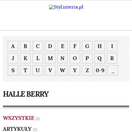
A
B
C
D
E
F
G
H
I
J
K
L
M
N
O
P
Q
R
S
T
U
V
W
Y
Z
0-9
_
HALLE BERRY
WSZYSTKIE
(8)
ARTYKUŁY
(8)