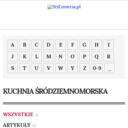
A
B
C
D
E
F
G
H
I
J
K
L
M
N
O
P
Q
R
S
T
U
V
W
Y
Z
0-9
_
KUCHNIA ŚRÓDZIEMNOMORSKA
WSZYSTKIE
(2)
ARTYKUŁY
(2)