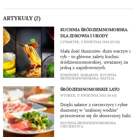
ARTYKUŁY (2)
KUCHNIA ŚRÓDZIEMNOMORSKA.
DLA ZDROWIA I URODY
CZWARTEK, 3 KWIETNIA 2014 (13:50)
Mała ilość tłuszczów, dużo warzyw i
ryb - to główne zalety kuchni
śródziemnomorskiej, uważanej za
jedną z najzdrowszych.
POMIDORY
,
MAKARON
,
KUCHNIA
ŚRÓDZIEMNOMORSKA
,
BAZYLIA
ŚRÓDZIEMNOMORSKIE LATO
WTOREK, 17 KWIETNIA 2012 (14:43)
Dzięki sałatce z ciecierzycy i rybie
duszonej w "szalonej wodzie"
przeniesiesz się do słonecznej Italii.
KUCHNIA ŚRÓDZIEMNOMORSKA
,
CIECIERZYCA