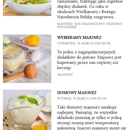
ramionami, traktując jako zupełnie
zbędny dodatek. Co roku w
okolicach Wielkanocy i Bożego
Narodzenia Polskę rozgrzewa...
MAJONEZ
,
SOS MAJONEZOWY
,
PRZEPISY
WEGAŃSKIE
WYBIERAMY MAJONEZ
CZWARTEK, 24 MARCA 2016 (16:36)
To jeden z najpopularniejszych
dodatków do potraw. Majonez jest
kupowany przez nas częściej niż
keczup.
MAJONEZ
DOMOWY MAJONEZ
WTOREK, 15 MARCA 2016 (13:33)
Taki domowy majonez smakuje
najlepiej. Pamiętaj, że wszystkie
składniki (mieszaj je tylko w jedną
stronę) muszą mieć temperaturę
pokojową. Inaczej majonez może się