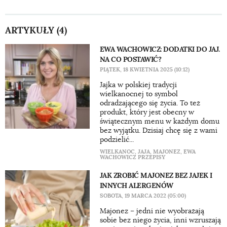
ARTYKUŁY (4)
EWA WACHOWICZ: DODATKI DO JAJ.
NA CO POSTAWIĆ?
PIĄTEK, 18 KWIETNIA 2025 (10:12)
Jajka w polskiej tradycji
wielkanocnej to symbol
odradzającego się życia. To też
produkt, który jest obecny w
świątecznym menu w każdym domu
bez wyjątku. Dzisiaj chcę się z wami
podzielić...
WIELKANOC
,
JAJA
,
MAJONEZ
,
EWA
WACHOWICZ PRZEPISY
JAK ZROBIĆ MAJONEZ BEZ JAJEK I
INNYCH ALERGENÓW
SOBOTA, 19 MARCA 2022 (05:00)
Majonez – jedni nie wyobrażają
sobie bez niego życia, inni wzruszają