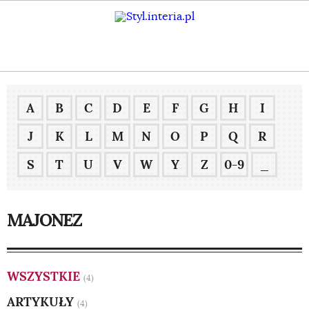
A
B
C
D
E
F
G
H
I
J
K
L
M
N
O
P
Q
R
S
T
U
V
W
Y
Z
0-9
_
MAJONEZ
WSZYSTKIE
(4)
ARTYKUŁY
(4)