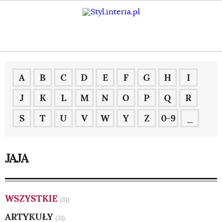
A
B
C
D
E
F
G
H
I
J
K
L
M
N
O
P
Q
R
S
T
U
V
W
Y
Z
0-9
_
JAJA
WSZYSTKIE
(31)
ARTYKUŁY
(31)