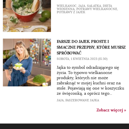
WIELKANOC
,
JAJA
,
SAŁATKA
,
DIETA
WIOSENNA
,
POTRAWY WIELKANOCNE
,
POTRAWY Z JAJEK
FARSZE DO JAJEK. PROSTE I
SMACZNE PRZEPISY, KTÓRE MUSISZ
SPRÓBOWAĆ
SOBOTA, 1 KWIETNIA 2023 (15:30)
Jajka to symbol odradzającego się
życia. To typowo wielkanocne
produkty, których nie może
zabraknąć w mojej kuchni oraz na
stole. Pojawiają się one w koszyczku
ze święconką, a oprócz tego...
JAJA
,
FASZEROWANE JAJKA
Zobacz więcej »