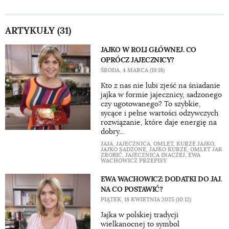
ARTYKUŁY (31)
JAJKO W ROLI GŁÓWNEJ. CO
OPRÓCZ JAJECZNICY?
ŚRODA, 4 MARCA (19:18)
Kto z nas nie lubi zjeść na śniadanie
jajka w formie jajecznicy, sadzonego
czy ugotowanego? To szybkie,
sycące i pełne wartości odżywczych
rozwiązanie, które daje energię na
dobry...
JAJA
,
JAJECZNICA
,
OMLET
,
KURZE JAJKO
,
JAJKO SADZONE
,
JAJKO KURZE
,
OMLET JAK
ZROBIĆ
,
JAJECZNICA INACZEJ
,
EWA
WACHOWICZ PRZEPISY
EWA WACHOWICZ: DODATKI DO JAJ.
NA CO POSTAWIĆ?
PIĄTEK, 18 KWIETNIA 2025 (10:12)
Jajka w polskiej tradycji
wielkanocnej to symbol