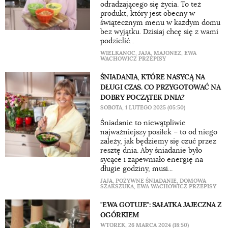
odradzającego się życia. To też
produkt, który jest obecny w
świątecznym menu w każdym domu
bez wyjątku. Dzisiaj chcę się z wami
podzielić...
WIELKANOC
,
JAJA
,
MAJONEZ
,
EWA
WACHOWICZ PRZEPISY
ŚNIADANIA, KTÓRE NASYCĄ NA
DŁUGI CZAS. CO PRZYGOTOWAĆ NA
DOBRY POCZĄTEK DNIA?
SOBOTA, 1 LUTEGO 2025 (05:50)
Śniadanie to niewątpliwie
najważniejszy posiłek – to od niego
zależy, jak będziemy się czuć przez
resztę dnia. Aby śniadanie było
sycące i zapewniało energię na
długie godziny, musi...
JAJA
,
POŻYWNE ŚNIADANIE
,
DOMOWA
SZAKSZUKA
,
EWA WACHOWICZ PRZEPISY
"EWA GOTUJE": SAŁATKA JAJECZNA Z
OGÓRKIEM
WTOREK, 26 MARCA 2024 (18:50)