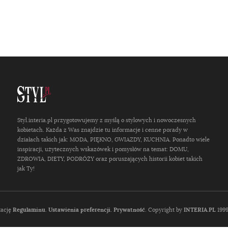
Styl.interia.pl przygotowujemy z myślą o stylowych i nowoczesnych
kobietach. Każda z Was znajdzie tu informacje i cenne porady w
działach takich jak: MODA, PIĘKNO, GWIAZDY, KUCHNIA. Ponadto wiele
inspiracji, użytecznych wskazówek i pomysłów na temat: DOMU,
ZDROWIA, DIETY, PODRÓŻY oraz poruszających historii kobiet takich
jak Ty!
tację
Regulaminu
.
Ustawienia preferencji.
Prywatność
. Copyright by
INTERIA.PL
1999