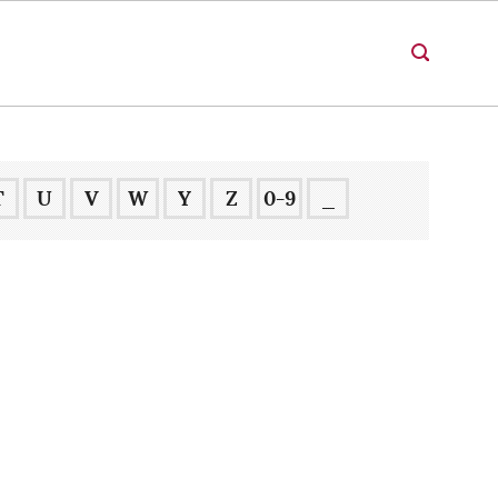
T
U
V
W
Y
Z
0-9
_