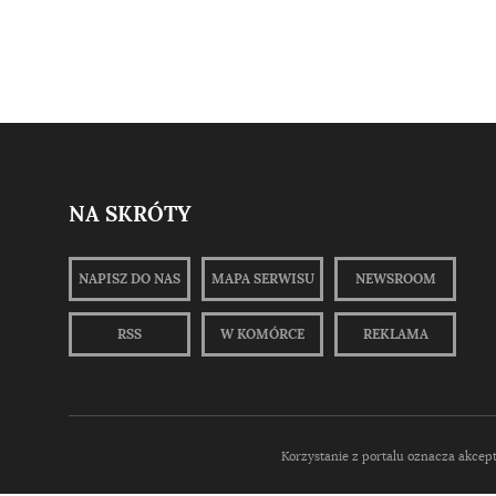
NA SKRÓTY
NAPISZ DO NAS
MAPA SERWISU
NEWSROOM
RSS
W KOMÓRCE
REKLAMA
Korzystanie z portalu oznacza akcep