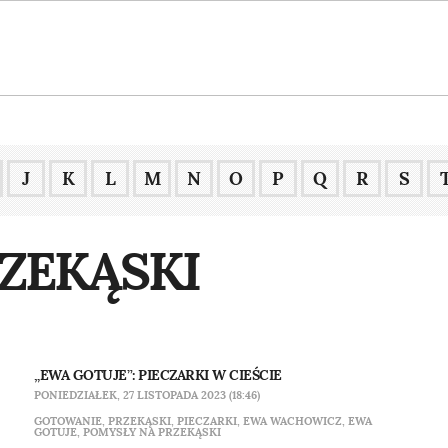
J
K
L
M
N
O
P
Q
R
S
ZEKĄSKI
„EWA GOTUJE”: PIECZARKI W CIEŚCIE
PONIEDZIAŁEK, 27 LISTOPADA 2023 (18:46)
GOTOWANIE
,
PRZEKĄSKI
,
PIECZARKI
,
EWA WACHOWICZ
,
EWA
GOTUJE
,
POMYSŁY NA PRZEKĄSKI