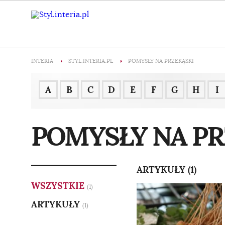
INTERIA
STYL.INTERIA.PL
POMYSŁY NA PRZEKĄSKI
A
B
C
D
E
F
G
H
I
POMYSŁY NA PR
ARTYKUŁY (1)
WSZYSTKIE
(1)
ARTYKUŁY
(1)