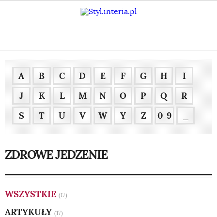
A
B
C
D
E
F
G
H
I
J
K
L
M
N
O
P
Q
R
S
T
U
V
W
Y
Z
0-9
_
ZDROWE JEDZENIE
WSZYSTKIE
(17)
ARTYKUŁY
(17)