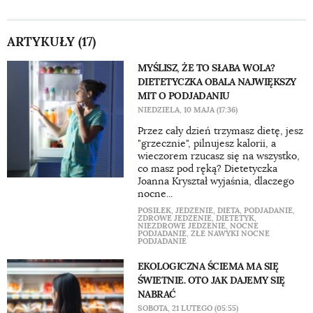
ARTYKUŁY (17)
MYŚLISZ, ŻE TO SŁABA WOLA?
DIETETYCZKA OBALA NAJWIĘKSZY
MIT O PODJADANIU
NIEDZIELA, 10 MAJA (17:36)
Przez cały dzień trzymasz dietę, jesz
"grzecznie", pilnujesz kalorii, a
wieczorem rzucasz się na wszystko,
co masz pod ręką? Dietetyczka
Joanna Kryształ wyjaśnia, dlaczego
nocne...
POSIŁEK
,
JEDZENIE
,
DIETA
,
PODJADANIE
,
ZDROWE JEDZENIE
,
DIETETYK
,
NIEZDROWE JEDZENIE
,
NOCNE
PODJADANIE
,
ZŁE NAWYKI NOCNE
PODJADANIE
EKOLOGICZNA ŚCIEMA MA SIĘ
ŚWIETNIE. OTO JAK DAJEMY SIĘ
NABRAĆ
SOBOTA, 21 LUTEGO (05:55)