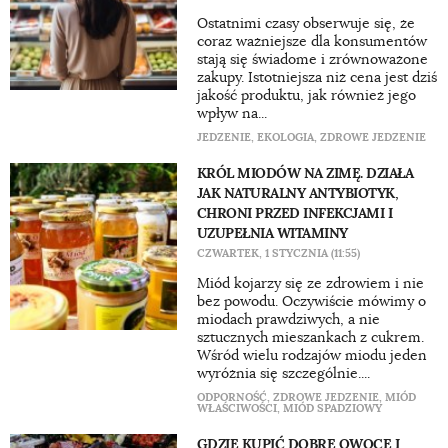
Ostatnimi czasy obserwuje się, że
coraz ważniejsze dla konsumentów
stają się świadome i zrównoważone
zakupy. Istotniejsza niż cena jest dziś
jakość produktu, jak również jego
wpływ na...
JEDZENIE
,
EKOLOGIA
,
ZDROWE JEDZENIE
KRÓL MIODÓW NA ZIMĘ. DZIAŁA
JAK NATURALNY ANTYBIOTYK,
CHRONI PRZED INFEKCJAMI I
UZUPEŁNIA WITAMINY
CZWARTEK, 1 STYCZNIA (11:55)
Miód kojarzy się ze zdrowiem i nie
bez powodu. Oczywiście mówimy o
miodach prawdziwych, a nie
sztucznych mieszankach z cukrem.
Wśród wielu rodzajów miodu jeden
wyróżnia się szczególnie....
ODPORNOŚĆ
,
ZDROWE JEDZENIE
,
MIÓD
WŁAŚCIWOŚCI
,
MIÓD SPADZIOWY
GDZIE KUPIĆ DOBRE OWOCE I