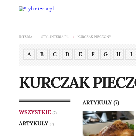
INTERIA
STYL.INTERIA.PL
KURCZAK PIECZONY
A
B
C
D
E
F
G
H
I
KURCZAK PIEC
ARTYKUŁY (7)
WSZYSTKIE
(7)
ARTYKUŁY
(7)