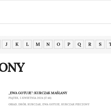
J
K
L
M
N
O
P
Q
R
S
ZONY
„EWA GOTUJE”: KURCZAK MAŚLANY
PIĄTEK, 5 KWIETNIA 2024 (17:46)
OBIAD
,
DRÓB
,
KURCZAK
,
EWA GOTUJE
,
KURCZAK PIECZONY