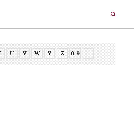
T
U
V
W
Y
Z
0-9
_