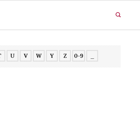
T
U
V
W
Y
Z
0-9
_