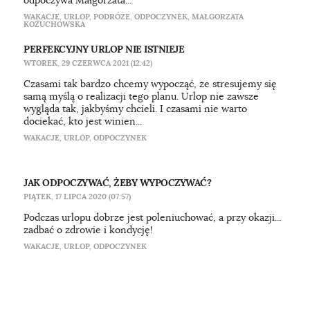
odpoczywa Małgorzata...
WAKACJE
,
URLOP
,
PODRÓŻE
,
ODPOCZYNEK
,
MAŁGORZATA
KOŻUCHOWSKA
PERFEKCYJNY URLOP NIE ISTNIEJE
WTOREK, 29 CZERWCA 2021 (12:42)
Czasami tak bardzo chcemy wypocząć, że stresujemy się
samą myślą o realizacji tego planu. Urlop nie zawsze
wygląda tak, jakbyśmy chcieli. I czasami nie warto
dociekać, kto jest winien...
WAKACJE
,
URLOP
,
ODPOCZYNEK
JAK ODPOCZYWAĆ, ŻEBY WYPOCZYWAĆ?
PIĄTEK, 17 LIPCA 2020 (07:57)
Podczas urlopu dobrze jest poleniuchować, a przy okazji...
zadbać o zdrowie i kondycję!
WAKACJE
,
URLOP
,
ODPOCZYNEK