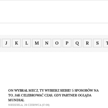
J
K
L
M
N
O
P
Q
R
S
ON WYBRAŁ MECZ, TY WYBIERZ SIEBIE! 5 SPOSOBÓW NA
TO, JAK CELEBROWAĆ CZAS, GDY PARTNER OGLĄDA
MUNDIAL
NIEDZIELA, 28 CZERWCA (17:08)