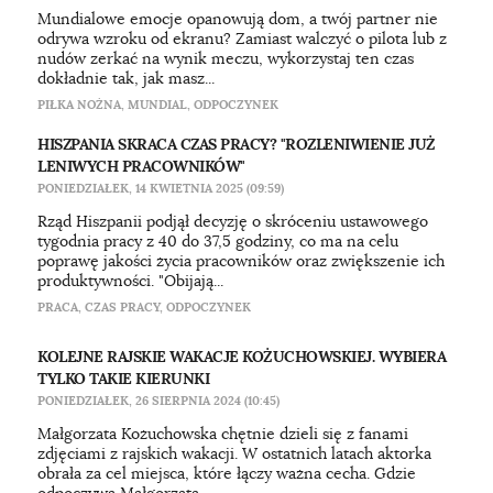
Mundialowe emocje opanowują dom, a twój partner nie
odrywa wzroku od ekranu? Zamiast walczyć o pilota lub z
nudów zerkać na wynik meczu, wykorzystaj ten czas
dokładnie tak, jak masz...
PIŁKA NOŻNA
,
MUNDIAL
,
ODPOCZYNEK
HISZPANIA SKRACA CZAS PRACY? "ROZLENIWIENIE JUŻ
LENIWYCH PRACOWNIKÓW"
PONIEDZIAŁEK, 14 KWIETNIA 2025 (09:59)
Rząd Hiszpanii podjął decyzję o skróceniu ustawowego
tygodnia pracy z 40 do 37,5 godziny, co ma na celu
poprawę jakości życia pracowników oraz zwiększenie ich
produktywności. "Obijają...
PRACA
,
CZAS PRACY
,
ODPOCZYNEK
KOLEJNE RAJSKIE WAKACJE KOŻUCHOWSKIEJ. WYBIERA
TYLKO TAKIE KIERUNKI
PONIEDZIAŁEK, 26 SIERPNIA 2024 (10:45)
Małgorzata Kożuchowska chętnie dzieli się z fanami
zdjęciami z rajskich wakacji. W ostatnich latach aktorka
obrała za cel miejsca, które łączy ważna cecha. Gdzie